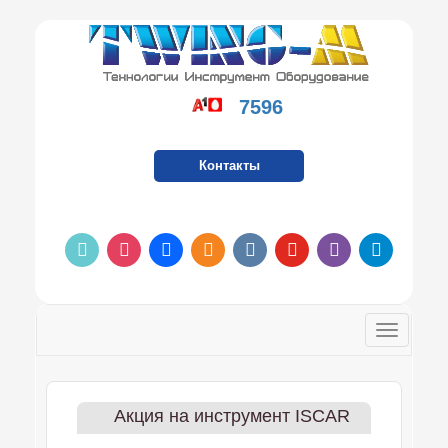
7596
Контакты
tiktok
instagram
facebook
odnoklassniki
vkontakte
youtube
viber
telegram
Toggle
navigatio
Акция на инструмент ISCAR