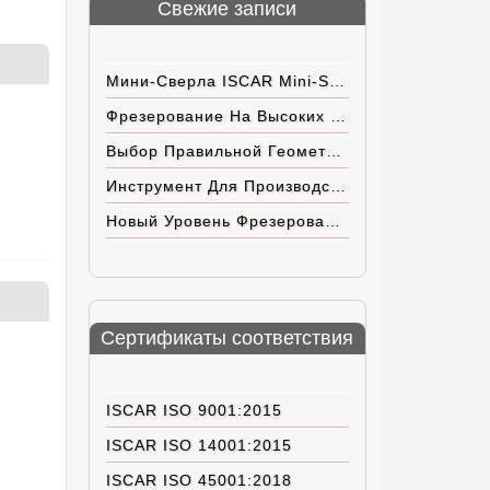
Свежие записи
Мини-Сверла ISCAR Mini-SCD ACPN С Внутренним Подводом СОЖ
Фрезерование На Высоких Подачах
Выбор Правильной Геометрии Пластин ISCAR Для Труднoобрабатываемых Материалов
Инструмент Для Производства Электромобилей Нового Поколения
Новый Уровень Фрезерования На Больших Подачах
Сертификаты соответствия
ISCAR ISO 9001:2015
ISCAR ISO 14001:2015
ISCAR ISO 45001:2018