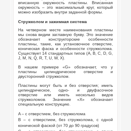
вписанную окружность пластины. Вписанная
окружность – это максимальный круг, который
можно изобразить внутри заданной формы.
Стружколом
и
зажимная
система
На четверном месте наименования пластины
мы снова видим заглавную букву. Это значение
обозначает конструкторские особенности
пластины, такие, как установочное отверстие,
коническая фаска и особенности стружколома.
Существует 14 стандартных типов (A, B, C, D, G,
J, M, N, Q, R, T, U, W, X).
В нашем примере «G» обозначает, что у
пластины цилиндрическое отверстие и
двусторонний стружколом.
Пластины могут быть и без отверстия; иметь
цилиндрическое, одно- и двуфасочное
отверстие или иметь несколько видов
стружколомов. Значение «X» обозначает
специальную конструкцию.
A – с отверстием, без стружколома
B – с отверстием, без стружколома, с одной
конической фаской (от 70 до 90 градусов)