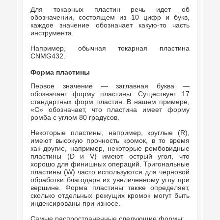
Для токарных пластин речь идет об
обозначении, состоящем из 10 цифр и букв,
каждое значение обозначает какую-то часть
инструмента.
Например, обычная токарная пластина
CNMG432.
Форма
пластины
Первое значение — заглавная буква —
обозначает форму пластины. Существует 17
стандартных форм пластин. В нашем примере,
«C» обозначает, что пластина имеет форму
ромба с углом 80 градусов.
Некоторые пластины, например, круглые (R),
имеют высокую прочность кромок, в то время
как другие, например, некоторые ромбовидные
пластины (D и V) имеют острый угол, что
хорошо для финишных операций. Тригональные
пластины (W) часто используются для черновой
обработки благодаря их увеличенному углу при
вершине. Форма пластины также определяет,
сколько отдельных режущих кромок могут быть
индексированы при износе.
Самые распространенные следующие формы: