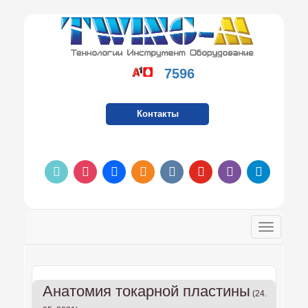
7596
Контакты
tiktok
instagram
facebook
odnoklassniki
vkontakte
youtube
viber
telegram
Toggle
navigatio
Анатомия токарной пластины
(24.