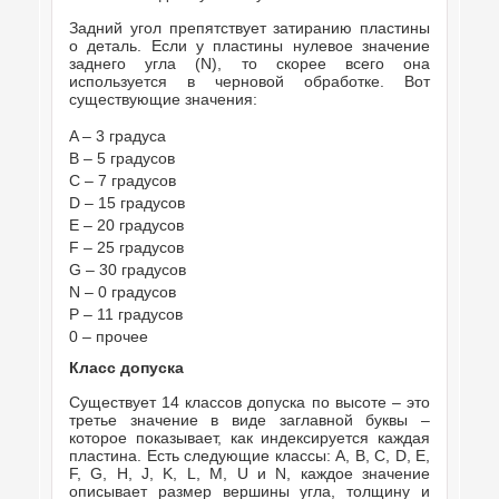
Задний угол препятствует затиранию пластины
о деталь. Если у пластины нулевое значение
заднего угла (N), то скорее всего она
используется в черновой обработке. Вот
существующие значения:
A – 3 градуса
B – 5 градусов
C – 7 градусов
D – 15 градусов
E – 20 градусов
F – 25 градусов
G – 30 градусов
N – 0 градусов
P – 11 градусов
0 – прочее
Класс допуска
Существует 14 классов допуска по высоте – это
третье значение в виде заглавной буквы –
которое показывает, как индексируется каждая
пластина. Есть следующие классы: A, B, C, D, E,
F, G, H, J, K, L, M, U и N, каждое значение
описывает размер вершины угла, толщину и