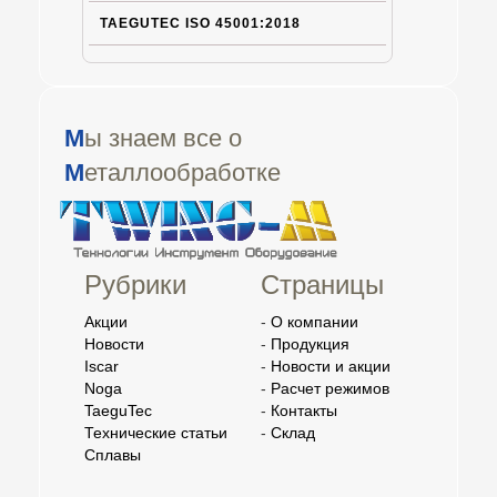
TAEGUTEC ISO 45001:2018
М
ы знаем все о
М
еталлообработке
Рубрики
Страницы
Акции
-
О компании
Новости
-
Продукция
Iscar
-
Новости и акции
Noga
-
Расчет режимов
TaeguTec
-
Контакты
Технические статьи
-
Склад
Сплавы